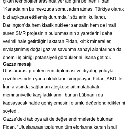
çıkan teknolojiler arasında yer aldığını belirten Fidan,
“Kanada’nın bu mevzuda somut adım atması Türkiye olarak
bizi açıkçası etkilemiş durumda.” sözlerini kullandı.
Darlington’da hem klasik nükleer santralin hem de imali
süren SMR projesinin bulunmasının ziyaretlerini daha
verimli hale getirdiğini aktaran Fidan, kritik mineraller,
sıvılaştırılmış doğal gaz ve savunma sanayi alanlarında da
önemli iş birliği potansiyeli gördüklerini lisana getirdi.
Gazze mesajı
Uluslararası problemlerin diplomasi ve diyalog yoluyla
çözülmesinden yana olduklarını vurgulayan Fidan, ABD ile
İran arasında sağlanan ateşkese ait mutabakatı
memnuniyetle karşıladıklarını, bunun Lübnan’ı da
kapsayacak halde genişlemesini olumlu değerlendirdiklerini
söyledi.
Gazze’deki tabloya ait de değerlendirmelerde bulunan
Fidan, “Uluslararası toplumun tüm eforlarına karşın İsrail