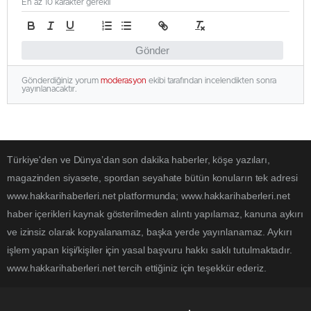
En az 10 karakter gerekli
Gönder
Gönderdiğiniz yorum
moderasyon
ekibi tarafından incelendikten sonra
yayınlanacaktır.
Türkiye'den ve Dünya’dan son dakika haberler, köşe yazıları,
magazinden siyasete, spordan seyahate bütün konuların tek adresi
www.hakkarihaberleri.net platformunda; www.hakkarihaberleri.net
haber içerikleri kaynak gösterilmeden alıntı yapılamaz, kanuna aykırı
ve izinsiz olarak kopyalanamaz, başka yerde yayınlanamaz. Aykırı
işlem yapan kişi/kişiler için yasal başvuru hakkı saklı tutulmaktadır.
www.hakkarihaberleri.net tercih ettiğiniz için teşekkür ederiz.