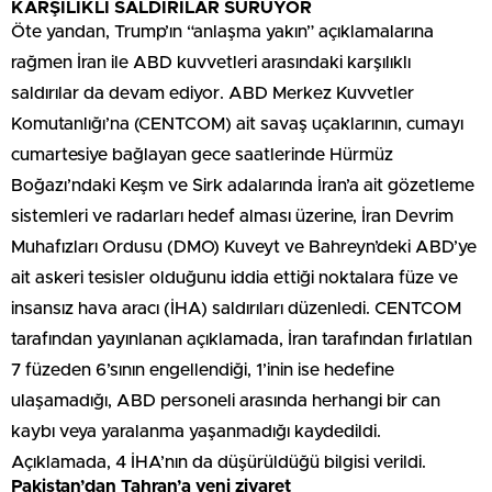
KARŞILIKLI SALDIRILAR SÜRÜYOR
Öte yandan, Trump’ın “anlaşma yakın” açıklamalarına
rağmen İran ile ABD kuvvetleri arasındaki karşılıklı
saldırılar da devam ediyor. ABD Merkez Kuvvetler
Komutanlığı’na (CENTCOM) ait savaş uçaklarının, cumayı
cumartesiye bağlayan gece saatlerinde Hürmüz
Boğazı’ndaki Keşm ve Sirk adalarında İran’a ait gözetleme
sistemleri ve radarları hedef alması üzerine, İran Devrim
Muhafızları Ordusu (DMO) Kuveyt ve Bahreyn’deki ABD’ye
ait askeri tesisler olduğunu iddia ettiği noktalara füze ve
insansız hava aracı (İHA) saldırıları düzenledi. CENTCOM
tarafından yayınlanan açıklamada, İran tarafından fırlatılan
7 füzeden 6’sının engellendiği, 1’inin ise hedefine
ulaşamadığı, ABD personeli arasında herhangi bir can
kaybı veya yaralanma yaşanmadığı kaydedildi.
Açıklamada, 4 İHA’nın da düşürüldüğü bilgisi verildi.
Pakistan’dan Tahran’a yeni ziyaret