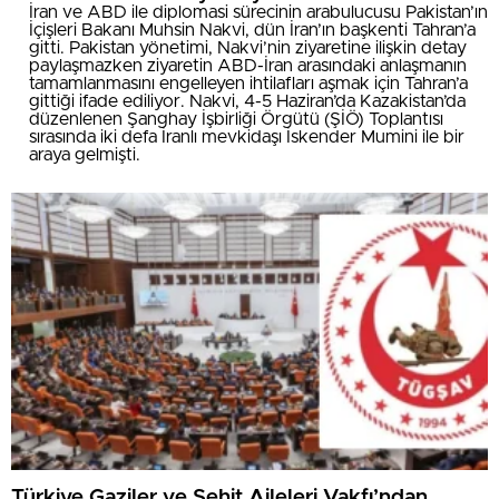
İran ve ABD ile diplomasi sürecinin arabulucusu Pakistan’ın
İçişleri Bakanı Muhsin Nakvi, dün İran’ın başkenti Tahran’a
gitti. Pakistan yönetimi, Nakvi’nin ziyaretine ilişkin detay
paylaşmazken ziyaretin ABD-İran arasındaki anlaşmanın
tamamlanmasını engelleyen ihtilafları aşmak için Tahran’a
gittiği ifade ediliyor. Nakvi, 4-5 Haziran’da Kazakistan’da
düzenlenen Şanghay İşbirliği Örgütü (ŞİÖ) Toplantısı
sırasında iki defa İranlı mevkidaşı İskender Mumini ile bir
araya gelmişti.
Türkiye Gaziler ve Şehit Aileleri Vakfı’ndan