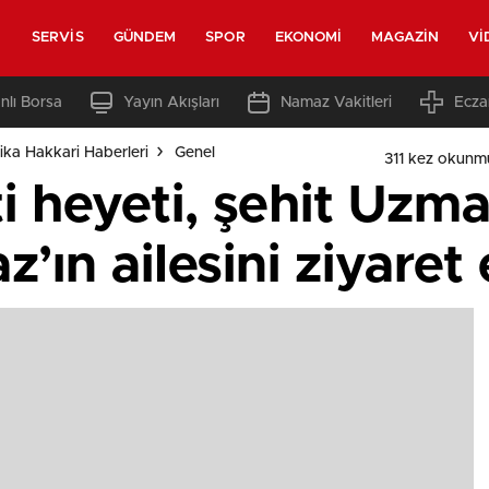
SERVIS
GÜNDEM
SPOR
EKONOMI
MAGAZIN
VI
nlı Borsa
Yayın Akışları
Namaz Vakitleri
Ecza
ka Hakkari Haberleri
Genel
311 kez okunm
i heyeti, şehit Uzm
ın ailesini ziyaret 