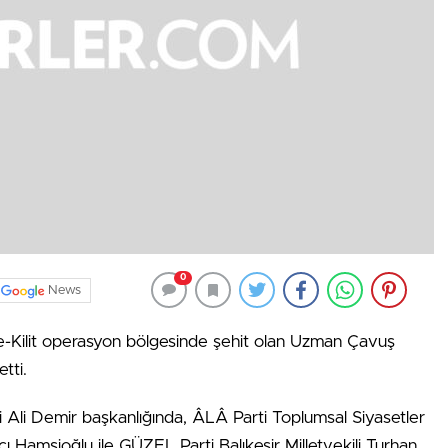
0
News
e-Kilit operasyon bölgesinde şehit olan Uzman Çavuş
tti.
ri Ali Demir başkanlığında, ÂLÂ Parti Toplumsal Siyasetler
çı Hamşioğlu ile GÜZEL Parti Balıkesir Milletvekili Turhan