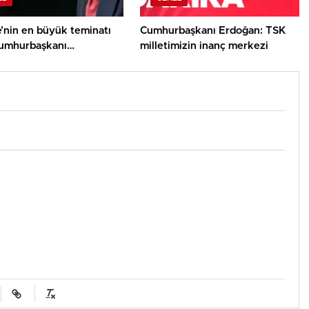
’nin en büyük teminatı
Cumhurbaşkanı Erdoğan: TSK
umhurbaşkanı
milletimizin inanç merkezi
n’dan YAŞ’ta dikkat
leti