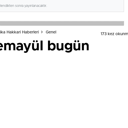
elendikten sonra yayınlanacaktır.
ka Hakkari Haberleri
Genel
173 kez okunm
 temayül bugün