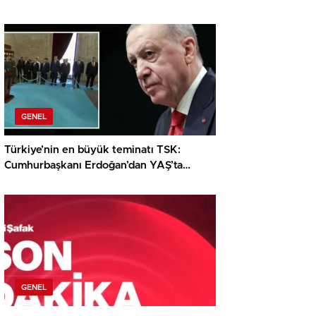
hareketleri örtüşmedi
GENEL
Türkiye’nin en büyük teminatı TSK:
Cumhurbaşkanı Erdoğan’dan YAŞ’ta
dikkat çeken ileti
GENEL