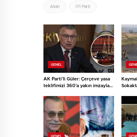
Allah
İYİ Parti
GENEL
GEN
AK Parti’li Güler: Çerçeve yasa
Kaymak
teklifimizi 360’a yakın imzayla
Sokakt
Meclis’e sunduk
Çocukla
GENEL
GEN