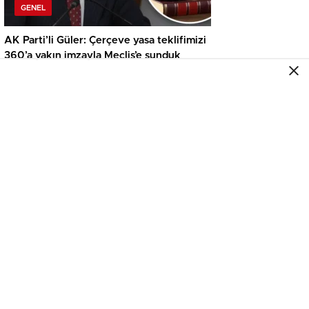
GENEL
AK Parti’li Güler: Çerçeve yasa teklifimizi
360’a yakın imzayla Meclis’e sunduk
GENEL
Kaymakam Volkan Hülür, Sokakta Futbol
Oynayan Çocuklara Eşlik Etti