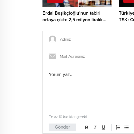
Erdal Beşikçioğlu’nun tabiri
Türkiye
ortaya çıktı: 2,5 milyon liralık
TSK: C
gelir beyanı ile hesap
Erdoğa
hareketleri örtüşmedi
çeken i
En az 10 karakter gerekli
Gönder