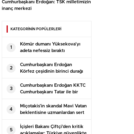
Cumhurbaşkanı Erdoğan: TSK milletimizin
inanç merkezi
KATEGORİNİN POPÜLERLERİ
Kömür dumanı Yüksekova’yı
1
adeta nefessiz bıraktı
Cumhurbaşkanı Erdoğan
2
Körfez çeşidinin birinci durağı
Suudi Arabistan’da
Cumhurbaşkanı Erdoğan KKTC
3
Cumhurbaşkanı Tatar ile bir
ortaya geldi
Miçotakis’in skandal Mavi Vatan
4
beklentisine uzmanlardan sert
reaksiyon: Türkiye geri adım
atamaz
İçişleri Bakanı Çiftçi’den kritik
5
açıklamalar: Türkiye güvenlikte