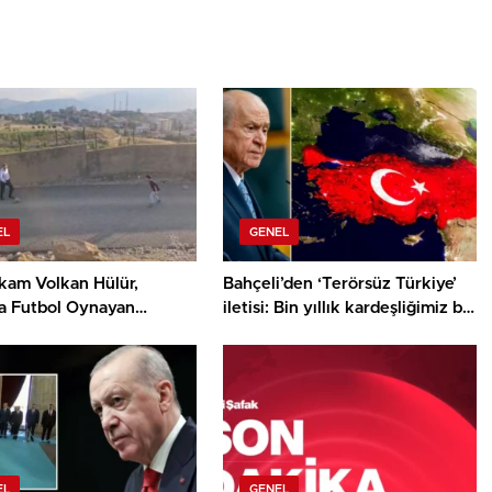
EL
GENEL
am Volkan Hülür,
Bahçeli’den ‘Terörsüz Türkiye’
a Futbol Oynayan
iletisi: Bin yıllık kardeşliğimiz bir
ra Eşlik Etti
sefer daha tescillenmiştir
EL
GENEL