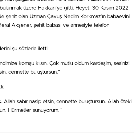
bulunmak üzere Hakkari’ye gitti. Heyet, 30 Kasım 2022
inde şehit olan Uzman Çavuş Nedim Korkmaz’ın babaevini
Meral Akşener, şehit babası ve annesiyle telefon
ni şu sözlerle iletti:
ndimize komşu kılsın. Çok mutlu oldum kardeşim, sesinizi
sin, cennette buluştursun.”
i:
ş. Allah sabır nasip etsin, cennette buluştursun. Allah öteki
olun. Hürmetler sunuyorum.”