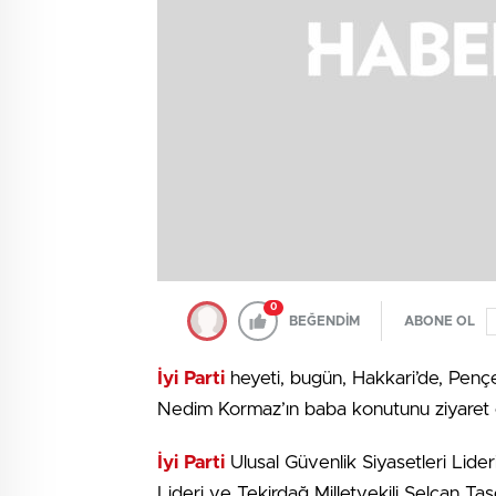
0
BEĞENDİM
ABONE OL
İyi Parti
heyeti, bugün, Hakkari’de, Penç
Nedim Kormaz’ın baba konutunu ziyaret e
İyi Parti
Ulusal Güvenlik Siyasetleri Lide
Lideri ve Tekirdağ Milletvekili Selcan Taş