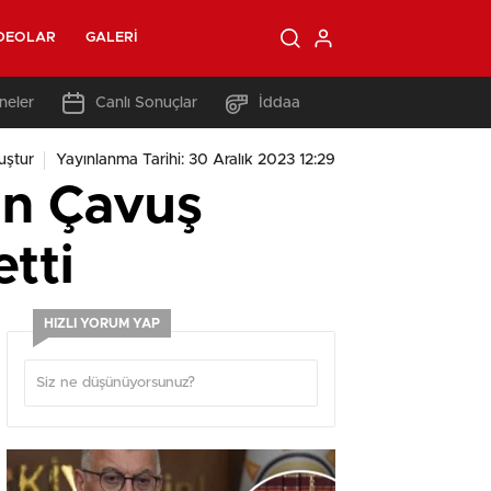
DEOLAR
GALERI
neler
Canlı Sonuçlar
İddaa
uştur
Yayınlanma Tarihi: 30 Aralık 2023 12:29
an Çavuş
etti
HIZLI YORUM YAP