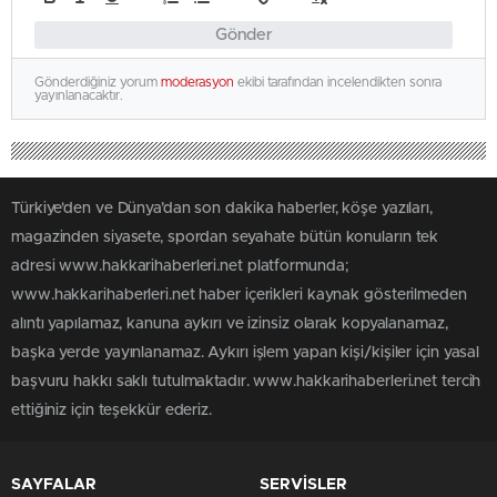
Gönder
Gönderdiğiniz yorum
moderasyon
ekibi tarafından incelendikten sonra
yayınlanacaktır.
Türkiye'den ve Dünya’dan son dakika haberler, köşe yazıları,
magazinden siyasete, spordan seyahate bütün konuların tek
adresi www.hakkarihaberleri.net platformunda;
www.hakkarihaberleri.net haber içerikleri kaynak gösterilmeden
alıntı yapılamaz, kanuna aykırı ve izinsiz olarak kopyalanamaz,
başka yerde yayınlanamaz. Aykırı işlem yapan kişi/kişiler için yasal
başvuru hakkı saklı tutulmaktadır. www.hakkarihaberleri.net tercih
ettiğiniz için teşekkür ederiz.
SAYFALAR
SERVİSLER