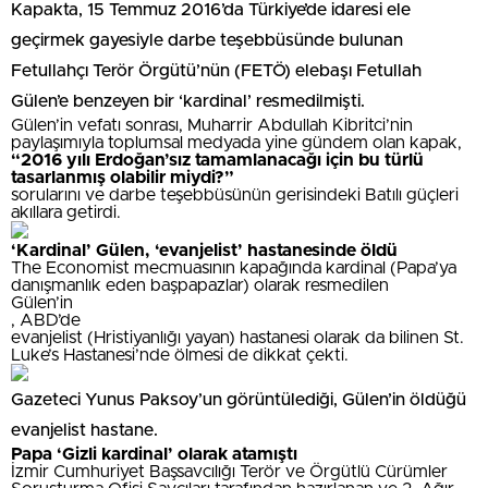
Kapakta, 15 Temmuz 2016’da Türkiye’de idaresi ele
geçirmek gayesiyle darbe teşebbüsünde bulunan
Fetullahçı Terör Örgütü’nün (FETÖ) elebaşı Fetullah
Gülen’e benzeyen bir ‘kardinal’ resmedilmişti.
Gülen’in vefatı sonrası, Muharrir Abdullah Kibritci’nin
paylaşımıyla toplumsal medyada yine gündem olan kapak,
“2016 yılı Erdoğan’sız tamamlanacağı için bu türlü
tasarlanmış olabilir miydi?”
sorularını ve darbe teşebbüsünün gerisindeki Batılı güçleri
akıllara getirdi.
‘Kardinal’ Gülen, ‘evanjelist’ hastanesinde öldü
The Economist mecmuasının kapağında kardinal (Papa’ya
danışmanlık eden başpapazlar) olarak resmedilen
Gülen’in
, ABD’de
evanjelist (Hristiyanlığı yayan) hastanesi olarak da bilinen St.
Luke’s Hastanesi’nde ölmesi de dikkat çekti.
Gazeteci Yunus Paksoy’un görüntülediği, Gülen’in öldüğü
evanjelist hastane.
Papa ‘Gizli kardinal’ olarak atamıştı
İzmir Cumhuriyet Başsavcılığı Terör ve Örgütlü Cürümler