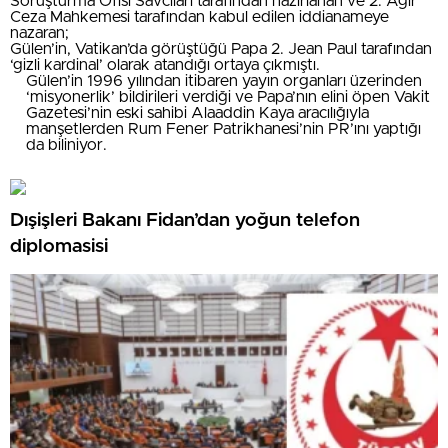
Soruşturma Ofisi Savcıları tarafından hazırlanan ve 2. Ağır
Ceza Mahkemesi tarafından kabul edilen iddianameye
nazaran;
Gülen’in, Vatikan’da görüştüğü Papa 2. Jean Paul tarafından
‘gizli kardinal’ olarak atandığı ortaya çıkmıştı.
Gülen’in 1996 yılından itibaren yayın organları üzerinden
‘misyonerlik’ bildirileri verdiği ve Papa’nın elini öpen Vakit
Gazetesi’nin eski sahibi Alaaddin Kaya aracılığıyla
manşetlerden Rum Fener Patrikhanesi’nin PR’ını yaptığı
da biliniyor.
Dışişleri Bakanı Fidan’dan yoğun telefon
diplomasisi