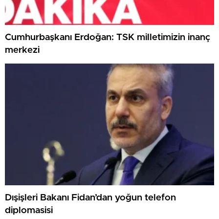
Cumhurbaşkanı Erdoğan: TSK milletimizin inanç
merkezi
Dışişleri Bakanı Fidan’dan yoğun telefon
diplomasisi