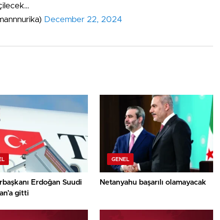
çilecek…
mannnurika)
December 22, 2024
EL
GENEL
başkanı Erdoğan Suudi
Netanyahu başarılı olamayacak
an’a gitti