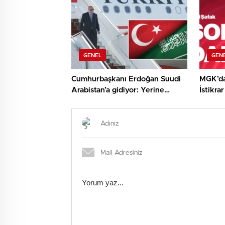
GENEL
GEN
Cumhurbaşkanı Erdoğan Suudi
MGK’dan
Arabistan’a gidiyor: Yerine
İstikra
Cevdet Yılmaz vekalet edecek
‘Terörs
Bölge’ i