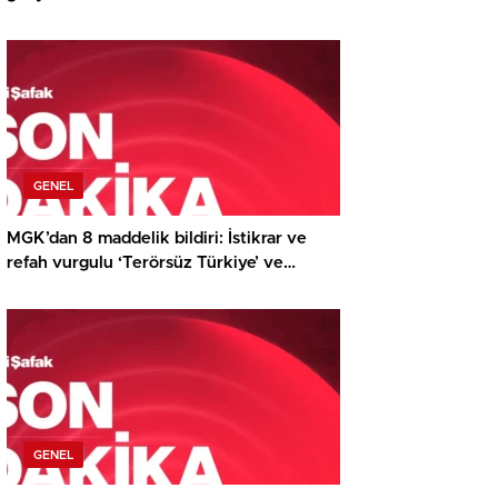
edecek
GENEL
MGK’dan 8 maddelik bildiri: İstikrar ve
refah vurgulu ‘Terörsüz Türkiye’ ve
‘Terörsüz Bölge’ iletisi
GENEL