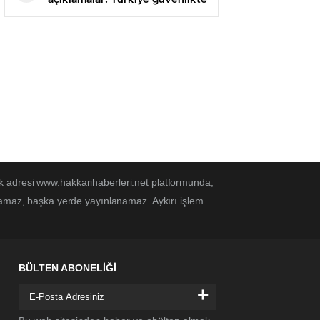
yeni bir eşiğe geçti
k adresi www.hakkarihaberleri.net platformunda;
anamaz, başka yerde yayınlanamaz. Aykırı işlem
BÜLTEN ABONELİĞİ
+