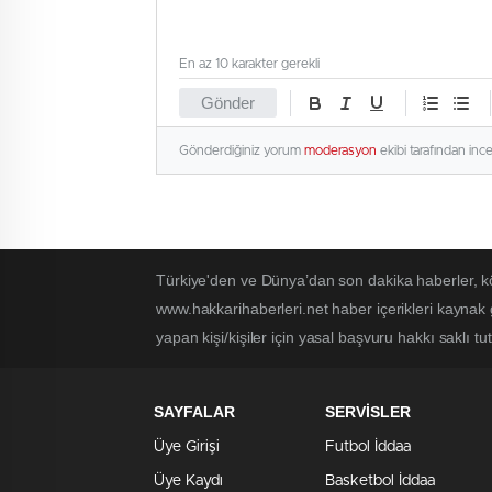
En az 10 karakter gerekli
Gönder
Gönderdiğiniz yorum
moderasyon
ekibi tarafından inc
Türkiye'den ve Dünya’dan son dakika haberler, k
www.hakkarihaberleri.net haber içerikleri kaynak
yapan kişi/kişiler için yasal başvuru hakkı saklı tu
SAYFALAR
SERVİSLER
Üye Girişi
Futbol İddaa
Üye Kaydı
Basketbol İddaa