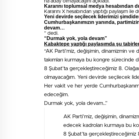
na aday olmayacağını açıkladı.
Kararını toplumsal medya hesabından 
Kararını X hesabından yaptığı paylaşım ile
Yeni devirde seçilecek liderimizi şimdide
Cumhurbaşkanımızın yanında, partimizi
devam…
” dedi.
“Durmak yok, yola devam”
Kabaktepe yaptığı paylaşımda şu tabirler
“AK Parti’miz, değişimin, dinamizmin ve d
takımları kurmaya bu kongre sürecinde 
8 Şubat’ta gerçekleştireceğimiz 8. Olağa
olmayacağım. Yeni devirde seçilecek lide
Her vakit ve her yerde Cumhurbaşkanımı
edeceğim.
Durmak yok, yola devam…”
AK Parti’miz, değişimin, dinamizm
edecek kadroları kurmaya bu ko
8 Şubat’ta gerçekleştireceğimiz 