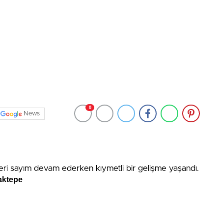
0
News
eri sayım devam ederken kıymetli bir gelişme yaşandı.
baktepe