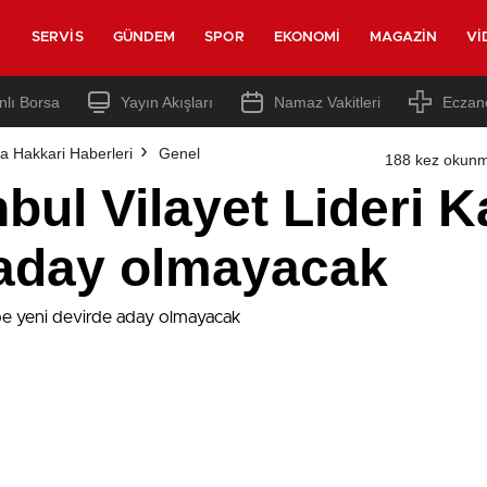
SERVIS
GÜNDEM
SPOR
EKONOMI
MAGAZIN
VI
nlı Borsa
Yayın Akışları
Namaz Vakitleri
Eczan
a Hakkari Haberleri
Genel
188 kez okunm
nbul Vilayet Lideri 
 aday olmayacak