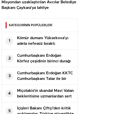
Misyondan uzaklaştırılan Avcılar Belediye
Başkanı Çaykara’ya tahliye
KATEGORİNİN POPÜLERLERİ
Kömür dumanı Yüksekova’yı
1
adeta nefessiz bıraktı
Cumhurbaşkanı Erdoğan
2
Körfez çeşidinin birinci durağı
Suudi Arabistan’da
Cumhurbaşkanı Erdoğan KKTC
3
Cumhurbaşkanı Tatar ile bir
ortaya geldi
Miçotakis’in skandal Mavi Vatan
4
beklentisine uzmanlardan sert
reaksiyon: Türkiye geri adım
atamaz
İçişleri Bakanı Çiftçi’den kritik
5
açıklamalar: Türkiye güvenlikte