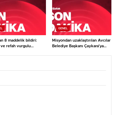
EL
GENEL
 8 maddelik bildiri:
Misyondan uzaklaştırılan Avcılar
r ve refah vurgulu
Belediye Başkanı Çaykara’ya
üz Türkiye’ ve ‘Terörsüz
tahliye
letisi