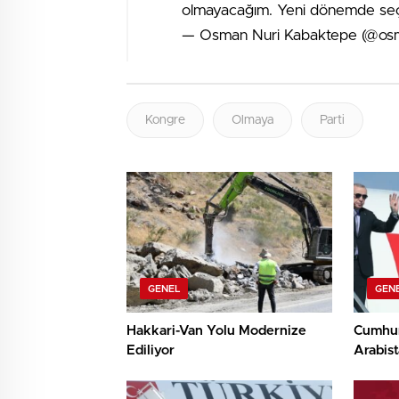
olmayacağım. Yeni dönemde se
— Osman Nuri Kabaktepe (@os
Kongre
Olmaya
Parti
GENEL
GEN
Hakkari-Van Yolu Modernize
Cumhur
Ediliyor
Arabist