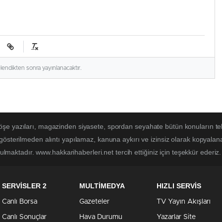
elendikten sonra yayınlanacaktır.
öşe yazıları, magazinden siyasete, spordan seyahate bütün konuların te
 gösterilmeden alıntı yapılamaz, kanuna aykırı ve izinsiz olarak kopyal
tulmaktadır. www.hakkarihaberleri.net tercih ettiğiniz için teşekkür ederiz.
SERVİSLER 2
MULTİMEDYA
HIZLI SERVİS
Canlı Borsa
Gazeteler
TV Yayın Akışları
Canlı Sonuçlar
Hava Durumu
Yazarlar Site