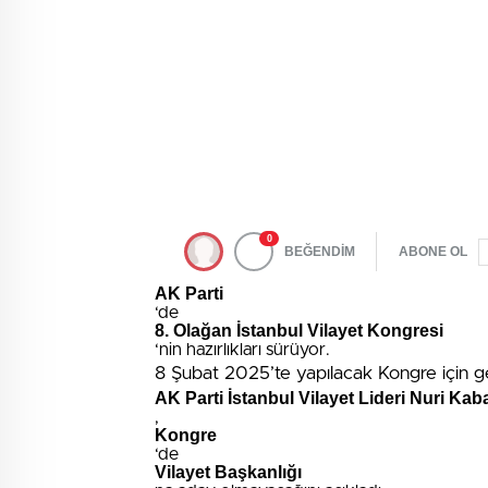
0
BEĞENDİM
ABONE OL
AK Parti
‘de
8. Olağan İstanbul Vilayet Kongresi
‘nin hazırlıkları sürüyor.
8 Şubat 2025’te yapılacak Kongre için g
AK Parti İstanbul Vilayet Lideri Nuri Ka
,
Kongre
‘de
Vilayet Başkanlığı