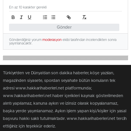
En az 10 karakter gerekli
Gönder
Gönderdiğiniz yorum
moderasyon
ekibi tarafından incelendikten sonra
yayınlanacaktır.
Türkiye'den ve Dünya’dan son dakika haberler, köşe yazıları,
magazinden siyasete, spordan seyahate bütün konuların tek
adresi www.hakkarihaberleri.net platformunda;
www.hakkarihaberleri.net haber içerikleri kaynak gösterilmeden
alıntı yapılamaz, kanuna aykırı ve izinsiz olarak kopyalanamaz,
başka yerde yayınlanamaz. Aykırı işlem yapan kişi/kişiler için yasal
başvuru hakkı saklı tutulmaktadır. www.hakkarihaberleri.net tercih
ettiğiniz için teşekkür ederiz.