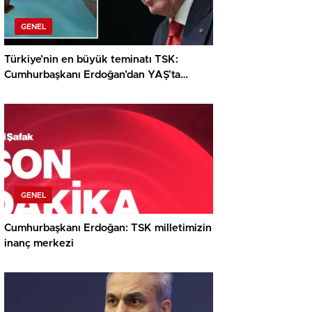
GENEL
Türkiye’nin en büyük teminatı TSK:
Cumhurbaşkanı Erdoğan’dan YAŞ’ta
dikkat çeken ileti
GENEL
Cumhurbaşkanı Erdoğan: TSK milletimizin
inanç merkezi