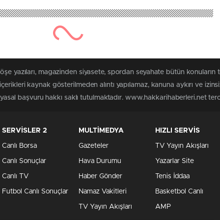
köşe yazıları, magazinden siyasete, spordan seyahate bütün konuların 
erikleri kaynak gösterilmeden alıntı yapılamaz, kanuna aykırı ve izin
n yasal başvuru hakkı saklı tutulmaktadır. www.hakkarihaberleri.net terci
SERVİSLER 2
MULTİMEDYA
HIZLI SERVİS
Canlı Borsa
Gazeteler
TV Yayın Akışları
Canlı Sonuçlar
Hava Durumu
Yazarlar Site
Canlı TV
Haber Gönder
Tenis İddaa
Futbol Canlı Sonuçlar
Namaz Vakitleri
Basketbol Canlı
TV Yayın Akışları
AMP