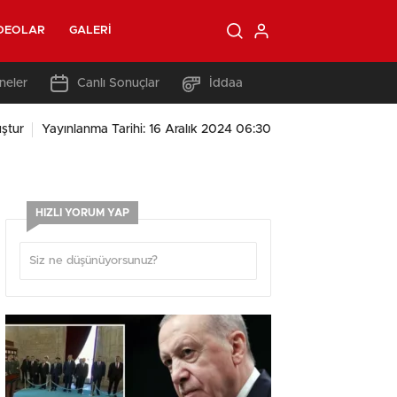
DEOLAR
GALERI
neler
Canlı Sonuçlar
İddaa
ştur
Yayınlanma Tarihi: 16 Aralık 2024 06:30
HIZLI YORUM YAP