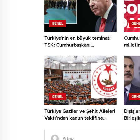
GENEL
GEN
Türkiye’nin en büyük teminatı
Cumhur
TSK: Cumhurbaşkanı
milleti
Erdoğan’dan YAŞ’ta dikkat
çeken ileti
GENEL
GEN
Türkiye Gaziler ve Şehit Aileleri
Dışişle
Vakfı’ndan kanun teklifine
Birleşi
takviye: Sürecin süratle
Miliba
tamamlanmasını temenni
ediyoruz