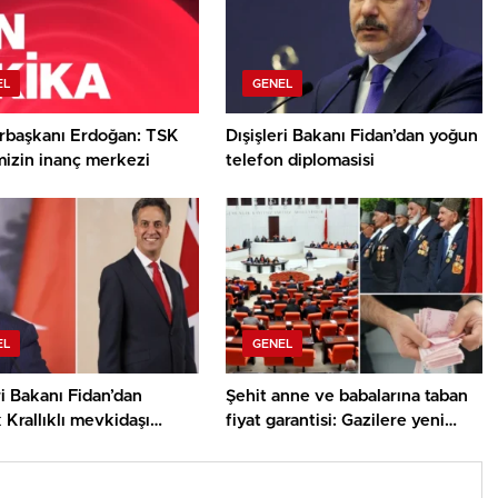
EL
GENEL
başkanı Erdoğan: TSK
Dışişleri Bakanı Fidan’dan yoğun
mizin inanç merkezi
telefon diplomasisi
EL
GENEL
ri Bakanı Fidan’dan
Şehit anne ve babalarına taban
k Krallıklı mevkidaşı
fiyat garantisi: Gazilere yeni
nd’dan Gazze görüşmesi
haklar