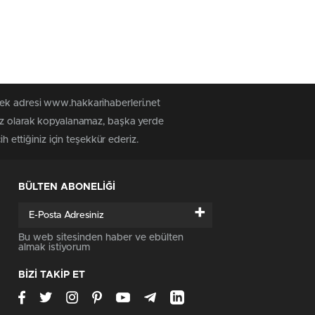
tek adresi www.hakkarihaberleri.net
siz olarak kopyalanamaz, başka yerde
h ettiğiniz için teşekkür ederiz.
BÜLTEN ABONELİĞİ
+
Bu web sitesinden haber ve ebülten
almak istiyorum
BİZİ TAKİP ET