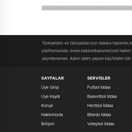
Türkiye'den ve Dünya’dan son dakika haberler, 
platformunda; www.hakkarihaberleri.net haber iç
yayınlanamaz. Aykırı işlem yapan kişi/kişiler içi
SAYFALAR
SERVİSLER
Üye Girişi
Futbol İddaa
Üye Kaydı
Basketbol İddaa
Künye
Hentbol İddaa
Hakkımızda
Bilardo İddaa
İletişim
Voleybol İddaa