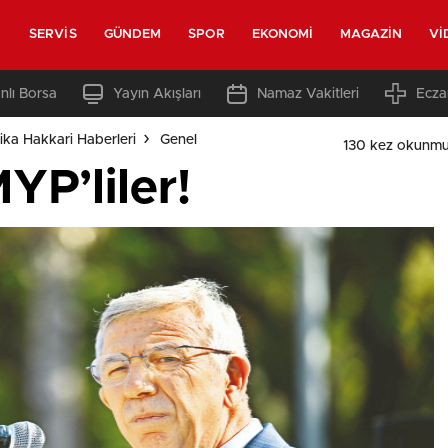
SERVIS
GÜNDEM
SPOR
EKONOMI
MAGAZIN
VI
nlı Borsa
Yayın Akışları
Namaz Vakitleri
Ecza
ka Hakkari Haberleri
Genel
130 kez okunmu
YP’liler!