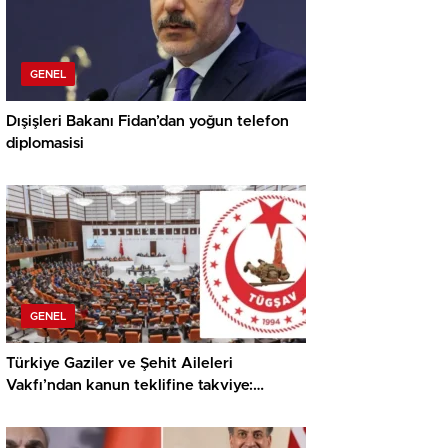
GENEL
Dışişleri Bakanı Fidan’dan yoğun telefon
diplomasisi
GENEL
Türkiye Gaziler ve Şehit Aileleri
Vakfı’ndan kanun teklifine takviye:
Sürecin süratle tamamlanmasını temenni
ediyoruz