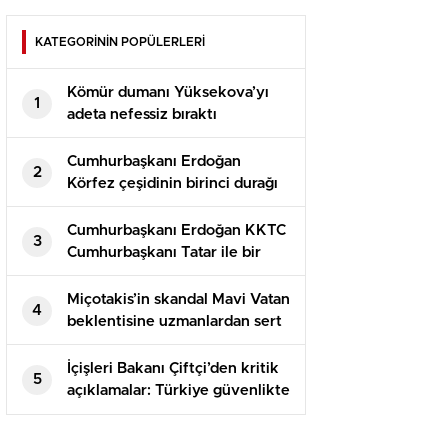
KATEGORİNİN POPÜLERLERİ
Kömür dumanı Yüksekova’yı
1
adeta nefessiz bıraktı
Cumhurbaşkanı Erdoğan
2
Körfez çeşidinin birinci durağı
Suudi Arabistan’da
Cumhurbaşkanı Erdoğan KKTC
3
Cumhurbaşkanı Tatar ile bir
ortaya geldi
Miçotakis’in skandal Mavi Vatan
4
beklentisine uzmanlardan sert
reaksiyon: Türkiye geri adım
atamaz
İçişleri Bakanı Çiftçi’den kritik
5
açıklamalar: Türkiye güvenlikte
yeni bir eşiğe geçti