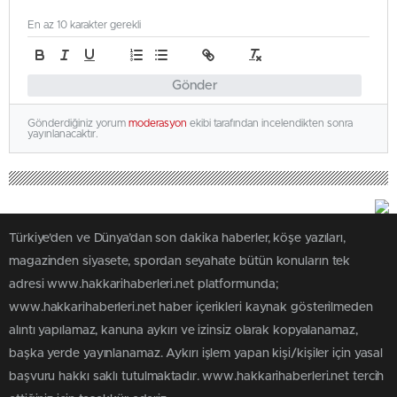
En az 10 karakter gerekli
Gönder
Gönderdiğiniz yorum
moderasyon
ekibi tarafından incelendikten sonra
yayınlanacaktır.
Türkiye'den ve Dünya’dan son dakika haberler, köşe yazıları,
magazinden siyasete, spordan seyahate bütün konuların tek
adresi www.hakkarihaberleri.net platformunda;
www.hakkarihaberleri.net haber içerikleri kaynak gösterilmeden
alıntı yapılamaz, kanuna aykırı ve izinsiz olarak kopyalanamaz,
başka yerde yayınlanamaz. Aykırı işlem yapan kişi/kişiler için yasal
başvuru hakkı saklı tutulmaktadır. www.hakkarihaberleri.net tercih