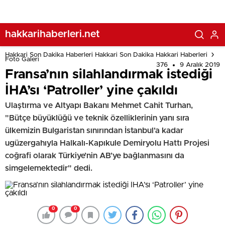
hakkarihaberleri.net
Hakkari Son Dakika Haberleri Hakkari Son Dakika Hakkari Haberleri
Foto Galeri
376
9 Aralık 2019
Fransa’nın silahlandırmak istediği
İHA’sı ‘Patroller’ yine çakıldı
Ulaştırma ve Altyapı Bakanı Mehmet Cahit Turhan,
"Bütçe büyüklüğü ve teknik özelliklerinin yanı sıra
ülkemizin Bulgaristan sınırından İstanbul'a kadar
ugüzergahıyla Halkalı-Kapıkule Demiryolu Hattı Projesi
coğrafi olarak Türkiye’nin AB’ye bağlanmasını da
simgelemektedir" dedi.
0
0