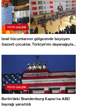
FOTO GALERI
İsrail hücumlarının gölgesinde büyüyen
Gazzeli çocuklar, Türkiye’nin dayanağıyla
yaz kamplarında umut buluyor
FOTO GALERI
Berlin’deki Brandenburg Kapısı’na ABD
bayrağı yansıtıldı