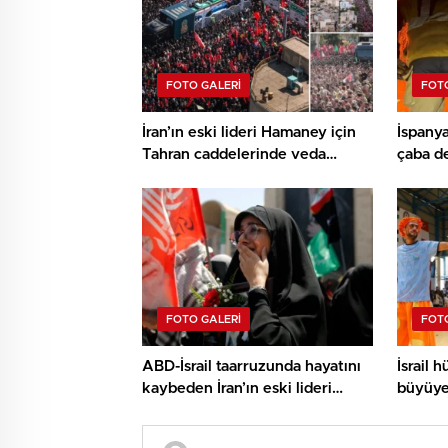
FOTO GALERI
FOTO
İran’ın eski lideri Hamaney için
İspanya
Tahran caddelerinde veda
çaba d
merasimi düzenleniyor
FOTO GALERI
FOTO
ABD-İsrail taarruzunda hayatını
İsrail 
kaybeden İran’ın eski lideri
büyüye
Hamaney için Tahran’da veda
Türkiye
merasimi
kampla