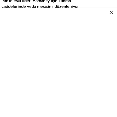
İran’ın eski lideri Hamaney için Tahran
caddelerinde veda merasimi düzenleniyor
FOTO GALERI
İspanya’da orman yangınlarıyla çaba
devam ediyor
FOTO GALERI