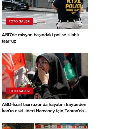
FOTO GALERI
ABD’de misyon başındaki polise silahlı
taarruz
FOTO GALERI
ABD-İsrail taarruzunda hayatını kaybeden
İran’ın eski lideri Hamaney için Tahran’da
veda merasimi