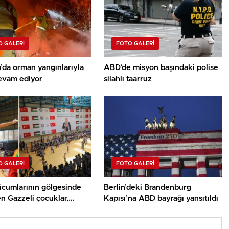
 GALERI
FOTO GALERI
’da orman yangınlarıyla
ABD’de misyon başındaki polise
evam ediyor
silahlı taarruz
 GALERI
FOTO GALERI
hücumlarının gölgesinde
Berlin’deki Brandenburg
n Gazzeli çocuklar,
Kapısı’na ABD bayrağı yansıtıldı
’nin dayanağıyla yaz
rında umut buluyor