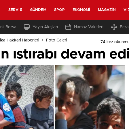
SERVIS
GÜNDEM
SPOR
EKONOMI
MAGAZIN
VI
nlı Borsa
Yayın Akışları
Namaz Vakitleri
Ecza
ka Hakkari Haberleri
Foto Galeri
74 kez okunmu
n ıstırabı devam ed