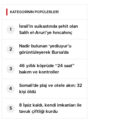
KATEGORİNİN POPÜLERLERİ
İsrail’in suikastında şehit olan
1
Salih el-Aruri’ye hıncahınç
veda
Nadir bulunan ‘yediuyur’u
2
görüntüleyerek Bursa’da
yaşadığını ispatladı
46 yıllık köprüde “24 saat”
3
bakım ve kontroller
Somali’de plaj ve otele akın: 32
4
kişi öldü
8 İşsiz kaldı, kendi imkanları ile
5
tavuk çiftliği kurdu