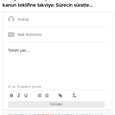
kanun teklifine takviye: Sürecin süratle
tamamlanmasını temenni ediyoruz
En az 10 karakter gerekli
Gönder