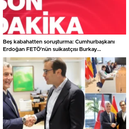
Beş kabahatten soruşturma: Cumhurbaşkanı
Erdoğan FETÖ’nün suikastçısı Burkay
Karatepe’den şikayetçi oldu