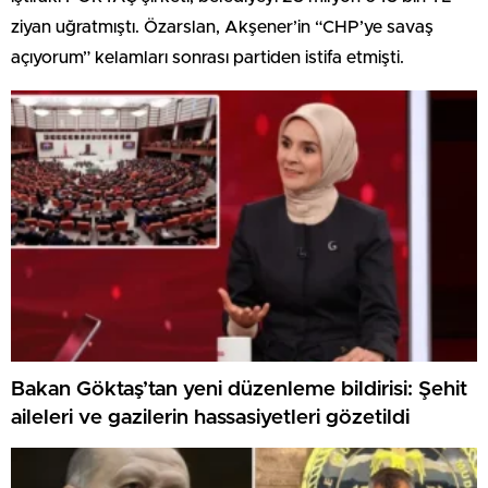
ziyan uğratmıştı. Özarslan, Akşener’in “CHP’ye savaş
açıyorum” kelamları sonrası partiden istifa etmişti.
Bakan Göktaş’tan yeni düzenleme bildirisi: Şehit
aileleri ve gazilerin hassasiyetleri gözetildi