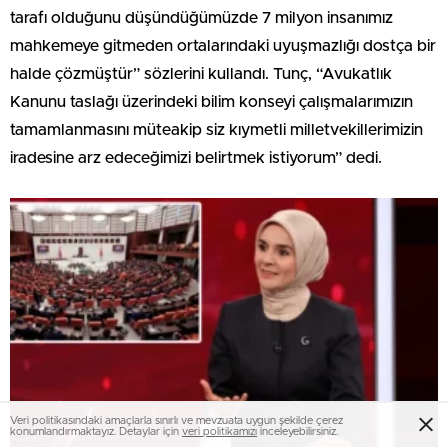
tarafı olduğunu düşündüğümüzde 7 milyon insanımız
mahkemeye gitmeden ortalarındaki uyuşmazlığı dostça bir
halde çözmüştür” sözlerini kullandı. Tunç, “Avukatlık
Kanunu taslağı üzerindeki bilim konseyi çalışmalarımızın
tamamlanmasını müteakip siz kıymetli milletvekillerimizin
iradesine arz edeceğimizi belirtmek istiyorum” dedi.
Veri politikasındaki amaçlarla sınırlı ve mevzuata uygun şekilde çerez
konumlandırmaktayız. Detaylar için
veri politikamızı
inceleyebilirsiniz.