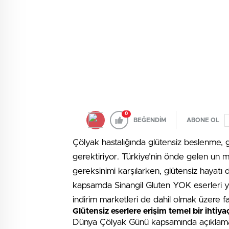
0
BEĞENDİM
ABONE OL
Çölyak hastalığında glütensiz beslenme, gü
gerektiriyor. Türkiye’nin önde gelen un ma
gereksinimi karşılarken, glütensiz hayatı 
kapsamda Sinangil Gluten YOK eserleri ya
indirim marketleri de dahil olmak üzere far
Glütensiz eserlere erişim temel bir ihtiya
Dünya Çölyak Günü kapsamında açıklama