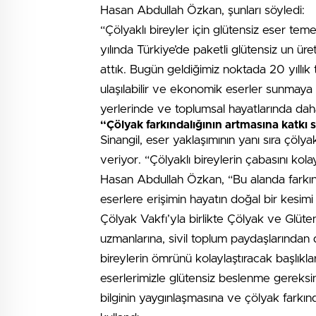
Hasan Abdullah Özkan, şunları söyledi:
“Çölyaklı bireyler için glütensiz eser teme
yılında Türkiye’de paketli glütensiz un ür
attık. Bugün geldiğimiz noktada 20 yıllık 
ulaşılabilir ve ekonomik eserler sunmaya 
yerlerinde ve toplumsal hayatlarında dah
“Çölyak farkındalığının artmasına katkı
Sinangil, eser yaklaşımının yanı sıra çöly
veriyor. “Çölyaklı bireylerin çabasını kol
Hasan Abdullah Özkan, “Bu alanda farkında
eserlere erişimin hayatın doğal bir kesimi
Çölyak Vakfı’yla birlikte Çölyak ve Glüt
uzmanlarına, sivil toplum paydaşlarından da
bireylerin ömrünü kolaylaştıracak başlıkl
eserlerimizle glütensiz beslenme gereksini
bilginin yaygınlaşmasına ve çölyak farkınd