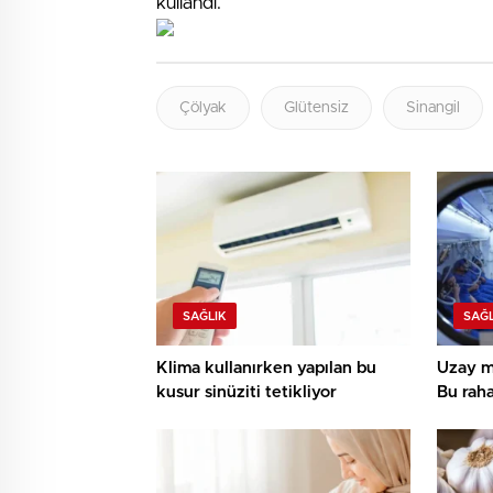
kullandı.
Çölyak
Glütensiz
Sinangil
SAĞLIK
SAĞL
Klima kullanırken yapılan bu
Uzay me
kusur sinüziti tetikliyor
Bu raha
uygula