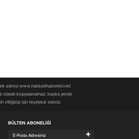
tek adresi www.hakkarihaberleri.net
siz olarak kopyalanamaz, başka yerde
h ettiğiniz için teşekkür ederiz.
BÜLTEN ABONELİĞİ
+