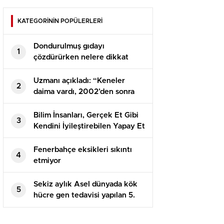
KATEGORİNİN POPÜLERLERİ
Dondurulmuş gıdayı
1
çözdürürken nelere dikkat
etmek gerekir? Uzmanı
açıkladı
Uzmanı açıkladı: “Keneler
2
daima vardı, 2002’den sonra
KKKA ortaya çıktı”
Bilim İnsanları, Gerçek Et Gibi
3
Kendini İyileştirebilen Yapay Et
Dokusu Üretti
Fenerbahçe eksikleri sıkıntı
4
etmiyor
Sekiz aylık Asel dünyada kök
5
hücre gen tedavisi yapılan 5.
bebek oldu: Kızımın tedavisi
Türkiye’de birinci kere oldu