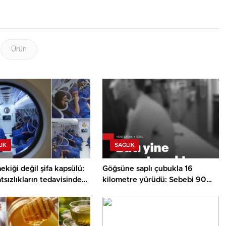
Ürün
IK
SAĞLIK
kiği değil şifa kapsülü:
Göğsüne saplı çubukla 16
tsızlıkların tedavisinde
kilometre yürüdü: Sebebi 90
nıyor
bin dolarlık fatura