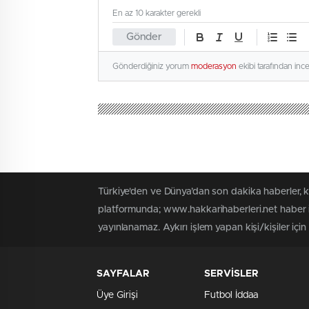
En az 10 karakter gerekli
Gönder
Gönderdiğiniz yorum
moderasyon
ekibi tarafından inc
Türkiye'den ve Dünya’dan son dakika haberler, 
platformunda; www.hakkarihaberleri.net haber iç
yayınlanamaz. Aykırı işlem yapan kişi/kişiler içi
SAYFALAR
SERVİSLER
Üye Girişi
Futbol İddaa