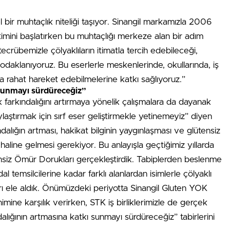
l bir muhtaçlık niteliği taşıyor. Sinangil markamızla 2006
etimini başlatırken bu muhtaçlığı merkeze alan bir adım
tecrübemizle çölyaklıların itimatla tercih edebileceği,
odaklanıyoruz. Bu eserlerle meskenlerinde, okullarında, iş
a rahat hareket edebilmelerine katkı sağlıyoruz.”
 sunmayı sürdüreceğiz”
ak farkındalığını artırmaya yönelik çalışmalara da dayanak
aylaştırmak için sırf eser geliştirmekle yetinemeyiz” diyen
lığın artması, hakikat bilginin yaygınlaşması ve glütensiz
 haline gelmesi gerekiyor. Bu anlayışla geçtiğimiz yıllarda
ensiz Ömür Dorukları gerçekleştirdik. Tabiplerden beslenme
l temsilcilerine kadar farklı alanlardan isimlerle çölyaklı
arı ele aldık. Önümüzdeki periyotta Sinangil Gluten YOK
mine karşılık verirken, STK iş birliklerimizle de gerçek
alığının artmasına katkı sunmayı sürdüreceğiz” tabirlerini