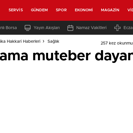
SERVIS
GÜNDEM
SPOR
EKONOMI
MAGAZIN
VI
nlı Borsa
Yayın Akışları
Namaz Vakitleri
Ecza
ka Hakkari Haberleri
Sağlık
257 kez okunmu
aşama muteber daya