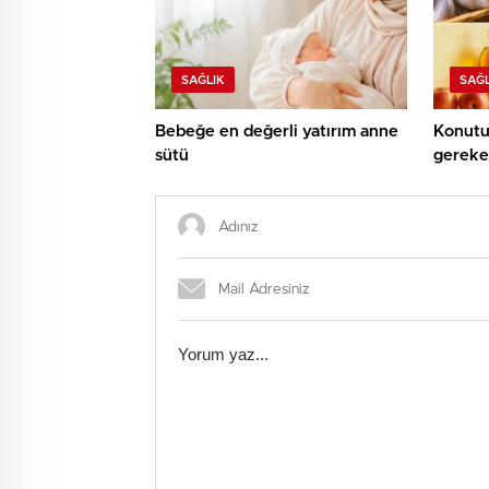
SAĞLIK
SAĞL
Bebeğe en değerli yatırım anne
Konutu
sütü
gereken