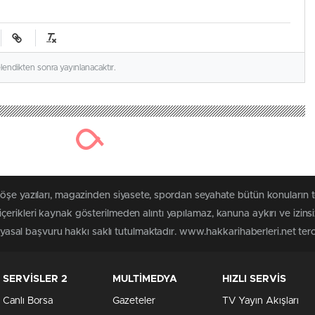
elendikten sonra yayınlanacaktır.
köşe yazıları, magazinden siyasete, spordan seyahate bütün konuların 
erikleri kaynak gösterilmeden alıntı yapılamaz, kanuna aykırı ve izin
n yasal başvuru hakkı saklı tutulmaktadır. www.hakkarihaberleri.net terci
SERVİSLER 2
MULTİMEDYA
HIZLI SERVİS
Canlı Borsa
Gazeteler
TV Yayın Akışları