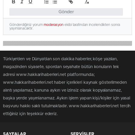
Gönder
Gönderdiğiniz yorum
moderasyon
ekibi tarafından incelendikten sonra
yayınlanacaktır.
Türkiye'den ve Dünya’dan son dakika haberler, köşe yazıları,
magazinden siyasete, spordan seyahate bütün konuların tek
adresi www.hakkarihaberleri.net platformunda;
www.hakkarihaberleri.net haber içerikleri kaynak gösterilmeden
alıntı yapılamaz, kanuna aykırı ve izinsiz olarak kopyalanamaz,
başka yerde yayınlanamaz. Aykırı işlem yapan kişi/kişiler için yasal
başvuru hakkı saklı tutulmaktadır. www.hakkarihaberleri.net tercih
ettiğiniz için teşekkür ederiz.
SAYFALAR
SERVİSLER