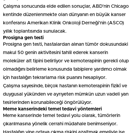
Çalışma sonucunda elde edilen sonuçlar, ABD’nin Chicago
kentinde düzenlenmekte olan dünyanın en büyük kanser
konferansı Amerikan Klinik Onkoloji Derneği’nin (ASCO)
yıllık toplantısında sunulacak.
Prosigna gen testi
Prosigna gen testi, hastalardan alınan tümör dokusundaki
makul 50 genin aktivitesini tahlil ederek kanserin
moleküler alt tipini belirliyor ve kemoterapinin gerekli olup
olmadığını belirleme konusunda tabiplere yardımcı olmak
için hastalığın tekrarlama risk puanını hesaplıyor.
Çalışma sayesinde, birçok hastanın kemoterapinin fizikî ve
duygusal yükünden ve ayrıyeten mümkün uzun vadeli yan
tesirlerinden korunabileceği öngörülüyor.
Meme kanserindeki temel tedavi yöntemleri
Meme kanserinde temel tedavi yolu olarak, tümörlerin
çıkarılmasına yönelik cerrahi müdahale benimseniyor.
Hastalığın yine ortaya çıkma riskini azaltmak emeliyle ise