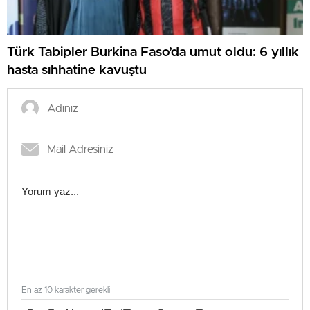
Türk Tabipler Burkina Faso’da umut oldu: 6 yıllık
hasta sıhhatine kavuştu
En az 10 karakter gerekli