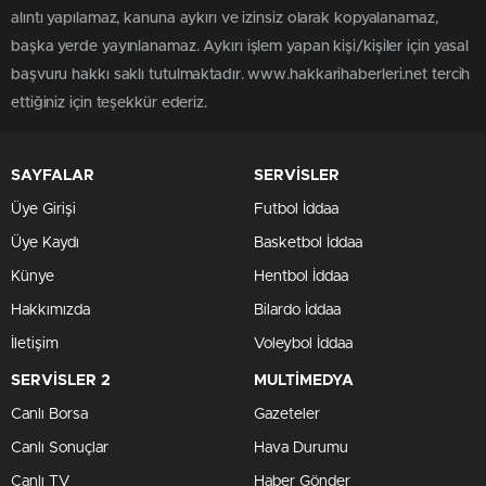
alıntı yapılamaz, kanuna aykırı ve izinsiz olarak kopyalanamaz,
başka yerde yayınlanamaz. Aykırı işlem yapan kişi/kişiler için yasal
başvuru hakkı saklı tutulmaktadır. www.hakkarihaberleri.net tercih
ettiğiniz için teşekkür ederiz.
SAYFALAR
SERVİSLER
Üye Girişi
Futbol İddaa
Üye Kaydı
Basketbol İddaa
Künye
Hentbol İddaa
Hakkımızda
Bilardo İddaa
İletişim
Voleybol İddaa
SERVİSLER 2
MULTİMEDYA
Canlı Borsa
Gazeteler
Canlı Sonuçlar
Hava Durumu
Canlı TV
Haber Gönder