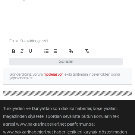
En az 10 karakter gerekli
Gönder
Gönderdiğiniz yorum
moderasyon
ekibi tarafından incelendikten sonra
yayınlanacaktır.
Türkiye'den ve Dünya’dan son dakika haberler, köşe yazıları,
magazinden siyasete, spordan seyahate bütün konuların tek
adresi www.hakkarihaberleri.net platformunda;
www.hakkarihaberleri.net haber içerikleri kaynak gösterilmeden