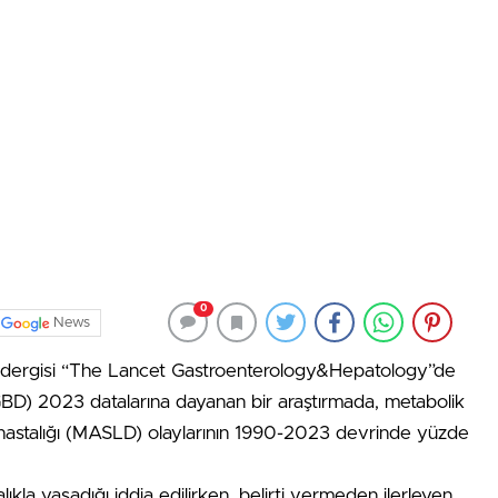
0
News
p dergisi “The Lancet Gastroenterology&Hepatology”de
GBD) 2023 datalarına dayanan bir araştırmada, metabolik
er hastalığı (MASLD) olaylarının 1990-2023 devrinde yüzde
alıkla yaşadığı iddia edilirken, belirti vermeden ilerleyen