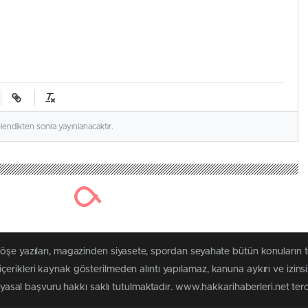
elendikten sonra yayınlanacaktır.
köşe yazıları, magazinden siyasete, spordan seyahate bütün konuların 
erikleri kaynak gösterilmeden alıntı yapılamaz, kanuna aykırı ve izin
n yasal başvuru hakkı saklı tutulmaktadır. www.hakkarihaberleri.net terci