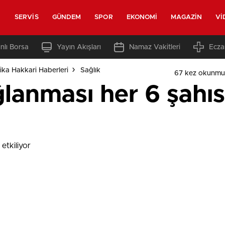
SERVIS
GÜNDEM
SPOR
EKONOMI
MAGAZIN
VI
nlı Borsa
Yayın Akışları
Namaz Vakitleri
Ecza
ka Hakkari Haberleri
Sağlık
67 kez okunmu
lanması her 6 şahıst