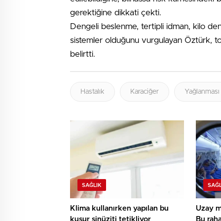
gerektiğine dikkati çekti.
Dengeli beslenme, tertipli idman, kilo den
sistemler olduğunu vurgulayan Öztürk, topl
belirtti.
Hastalık
Karaciğer
Yağlanması
SAĞLIK
SAĞL
Klima kullanırken yapılan bu
Uzay me
kusur sinüziti tetikliyor
Bu raha