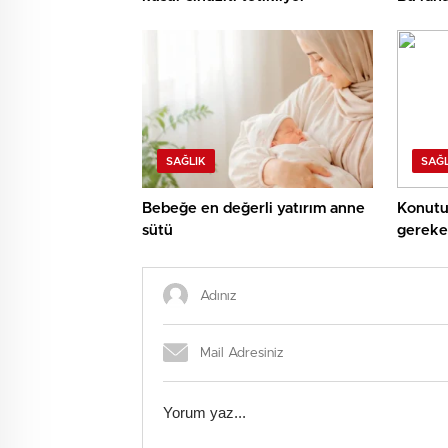
uygula
SAĞLIK
SAĞL
Bebeğe en değerli yatırım anne
Konutu
sütü
gereken