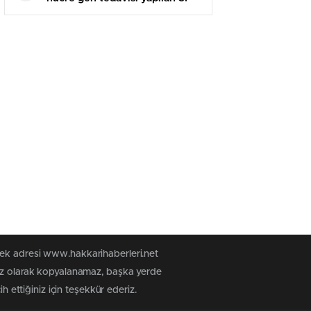
bebek oldu: Kızımın tedavisi
Türkiye’de birinci kere oldu
tek adresi www.hakkarihaberleri.net
siz olarak kopyalanamaz, başka yerde
h ettiğiniz için teşekkür ederiz.