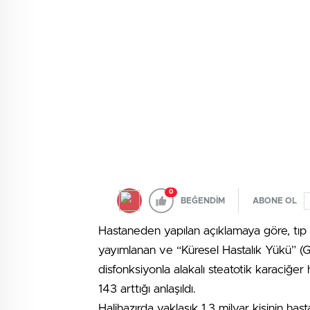
0
BEĞENDİM
ABONE OL
Hastaneden yapılan açıklamaya göre, tı
yayımlanan ve “Küresel Hastalık Yükü” (
disfonksiyonla alakalı steatotik karaciğ
143 arttığı anlaşıldı.
Halihazırda yaklaşık 1,3 milyar kişinin hast