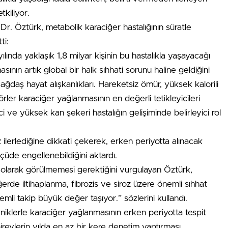
tkiliyor.
Dr. Öztürk, metabolik karaciğer hastalığının süratle
ti:
nda yaklaşık 1,8 milyar kişinin bu hastalıkla yaşayacağı
ının artık global bir halk sıhhati sorunu haline geldiğini
çağdaş hayat alışkanlıkları. Hareketsiz ömür, yüksek kalorili
ler karaciğer yağlanmasının en değerli tetikleyicileri
nci ve yüksek kan şekeri hastalığın gelişiminde belirleyici rol
z ilerlediğine dikkati çekerek, erken periyotta alınacak
çüde engellenebildiğini aktardı.
 olarak görülmemesi gerektiğini vurgulayan Öztürk,
erde iltihaplanma, fibrozis ve siroz üzere önemli sıhhat
emli takip büyük değer taşıyor.” sözlerini kullandı.
kniklerle karaciğer yağlanmasının erken periyotta tespit
bireylerin yılda en az bir kere denetim yaptırması