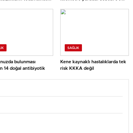
nıyor
bin dolarlık fatura
IK
SAĞLIK
nuzda bulunması
Kene kaynaklı hastalıklarda tek
 14 doğal antibiyotik
risk KKKA değil