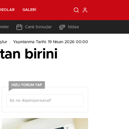
DEOLAR
GALERI
neler
Canlı Sonuçlar
İddaa
ştur
Yayınlanma Tarihi: 19 Nisan 2026 00:00
an birini
HIZLI YORUM YAP