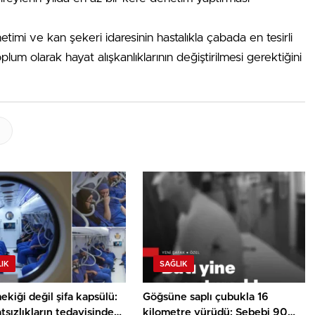
etimi ve kan şekeri idaresinin hastalıkla çabada en tesirli
um olarak hayat alışkanlıklarının değiştirilmesi gerektiğini
IK
SAĞLIK
kiği değil şifa kapsülü:
Göğsüne saplı çubukla 16
tsızlıkların tedavisinde
kilometre yürüdü: Sebebi 90