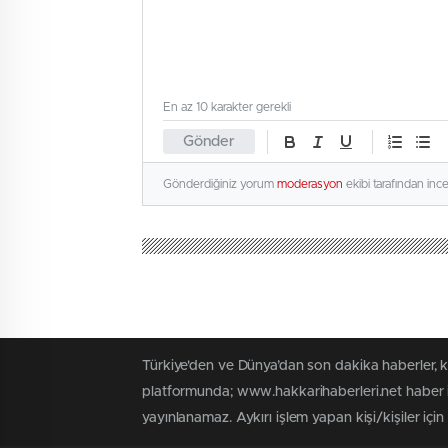
En az 10 karakter gerekli
Gönder
Gönderdiğiniz yorum
moderasyon
ekibi tarafından inc
Türkiye'den ve Dünya’dan son dakika haberler, 
platformunda; www.hakkarihaberleri.net haber iç
yayınlanamaz. Aykırı işlem yapan kişi/kişiler içi