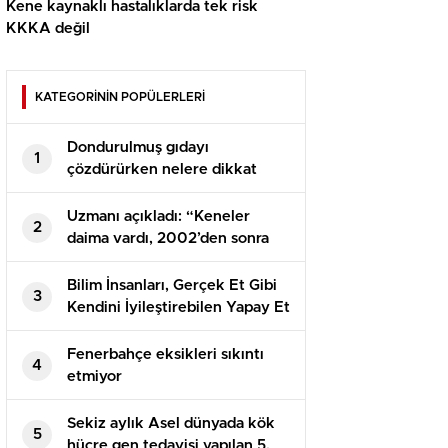
Kene kaynaklı hastalıklarda tek risk
KKKA değil
KATEGORİNİN POPÜLERLERİ
Dondurulmuş gıdayı
1
çözdürürken nelere dikkat
etmek gerekir? Uzmanı
açıkladı
Uzmanı açıkladı: “Keneler
2
daima vardı, 2002’den sonra
KKKA ortaya çıktı”
Bilim İnsanları, Gerçek Et Gibi
3
Kendini İyileştirebilen Yapay Et
Dokusu Üretti
Fenerbahçe eksikleri sıkıntı
4
etmiyor
Sekiz aylık Asel dünyada kök
5
hücre gen tedavisi yapılan 5.