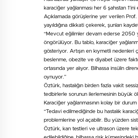
karaciğer yağlanması her 6 şahıstan 1’ini e
Açıklamada görüşlerine yer verilen Prof. 
yayıldığına dikkati çekerek, şunları kaydet
“Mevcut eğilimler devam ederse 2050 yılı
öngörülüyor. Bu tablo, karaciğer yağlanmas
gösteriyor. Artışın en kıymetli nedenleri 
beslenme, obezite ve diyabet üzere faktör
ortasında yer alıyor. Bilhassa insülin dire
oynuyor.”
Öztürk, hastalığın birden fazla vakit sessi
tedbirlerle sorunun ilerlemesinin büyük öl
Karaciğer yağlanmasının kolay bir durum
“Tedavi edilmediğinde bu hastalık karaciğ
problemlerine yol açabilir. Bu yüzden sist
Öztürk, kan testleri ve ultrason üzere te
edilebildiğine, bilhassa risk kümesindeki 