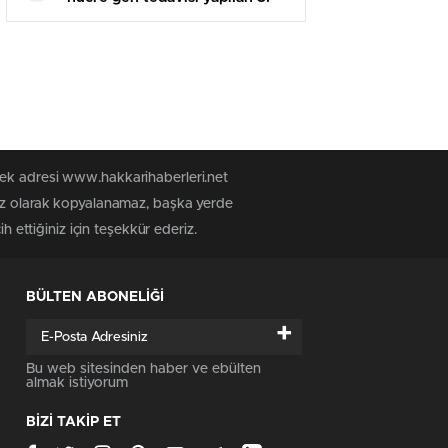
bebek oldu: Kızımın tedavisi
Türkiye’de birinci kere oldu
tek adresi www.hakkarihaberleri.net
siz olarak kopyalanamaz, başka yerde
h ettiğiniz için teşekkür ederiz.
BÜLTEN ABONELİĞİ
+
Bu web sitesinden haber ve ebülten
almak istiyorum
BİZİ TAKİP ET