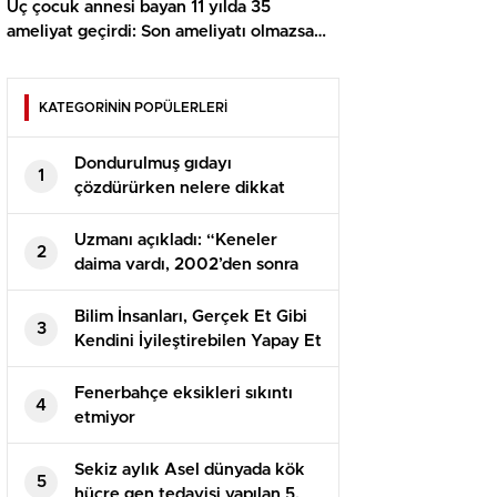
Üç çocuk annesi bayan 11 yılda 35
ameliyat geçirdi: Son ameliyatı olmazsa
lisanı alınacak
KATEGORİNİN POPÜLERLERİ
Dondurulmuş gıdayı
1
çözdürürken nelere dikkat
etmek gerekir? Uzmanı
açıkladı
Uzmanı açıkladı: “Keneler
2
daima vardı, 2002’den sonra
KKKA ortaya çıktı”
Bilim İnsanları, Gerçek Et Gibi
3
Kendini İyileştirebilen Yapay Et
Dokusu Üretti
Fenerbahçe eksikleri sıkıntı
4
etmiyor
Sekiz aylık Asel dünyada kök
5
hücre gen tedavisi yapılan 5.