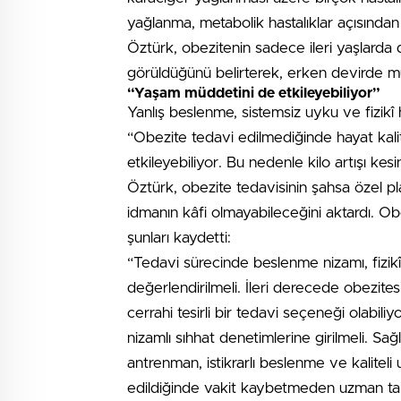
yağlanma, metabolik hastalıklar açısından d
Öztürk, obezitenin sadece ileri yaşlarda
görüldüğünü belirterek, erken devirde m
“Yaşam müddetini de etkileyebiliyor”
Yanlış beslenme, sistemsiz uyku ve fizikî h
“Obezite tedavi edilmediğinde hayat kal
etkileyebiliyor. Bu nedenle kilo artışı kes
Öztürk, obezite tedavisinin şahsa özel pl
idmanın kâfi olmayabileceğini aktardı. Ob
şunları kaydetti:
“Tedavi sürecinde beslenme nizamı, fizikî
değerlendirilmeli. İleri derecede obezites
cerrahi tesirli bir tedavi seçeneği olabiliy
nizamlı sıhhat denetimlerine girilmeli. Sağlı
antrenman, istikrarlı beslenme ve kaliteli
edildiğinde vakit kaybetmeden uzman takv