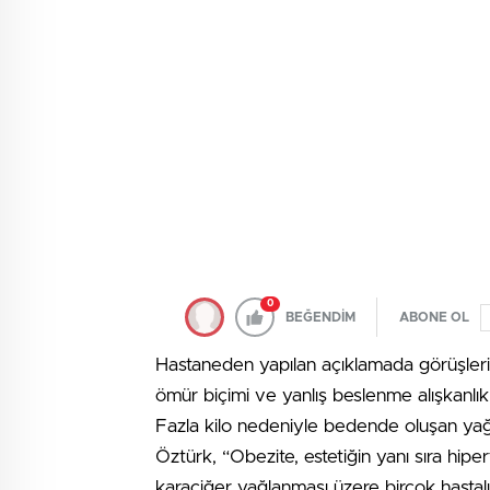
0
BEĞENDİM
ABONE OL
Hastaneden yapılan açıklamada görüşlerin
ömür biçimi ve yanlış beslenme alışkanlıkla
Fazla kilo nedeniyle bedende oluşan yağl
Öztürk, “Obezite, estetiğin yanı sıra hipe
karaciğer yağlanması üzere birçok hastalığı