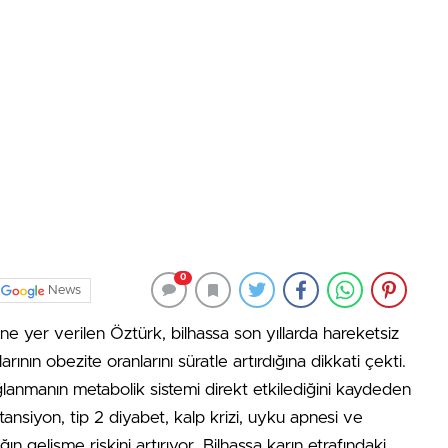
0
News
e yer verilen Öztürk, bilhassa son yıllarda hareketsiz
rının obezite oranlarını süratle artırdığına dikkati çekti.
anmanın metabolik sistemi direkt etkilediğini kaydeden
rtansiyon, tip 2 diyabet, kalp krizi, uyku apnesi ve
n gelişme riskini artırıyor. Bilhassa karın etrafındaki