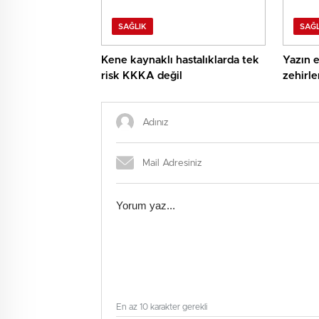
SAĞLIK
SAĞL
Kene kaynaklı hastalıklarda tek
Yazın e
risk KKKA değil
zehirle
En az 10 karakter gerekli