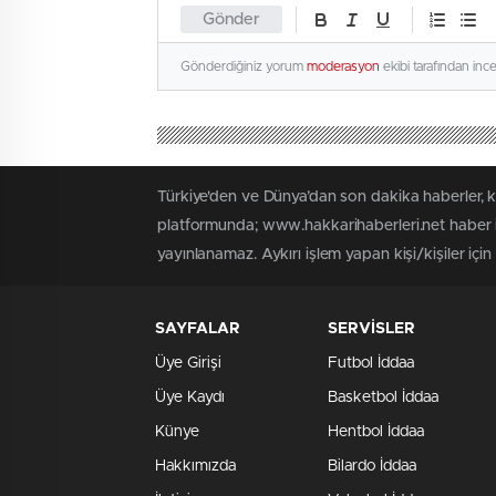
Gönder
Gönderdiğiniz yorum
moderasyon
ekibi tarafından inc
Türkiye'den ve Dünya’dan son dakika haberler, 
platformunda; www.hakkarihaberleri.net haber iç
yayınlanamaz. Aykırı işlem yapan kişi/kişiler içi
SAYFALAR
SERVİSLER
Üye Girişi
Futbol İddaa
Üye Kaydı
Basketbol İddaa
Künye
Hentbol İddaa
Hakkımızda
Bilardo İddaa