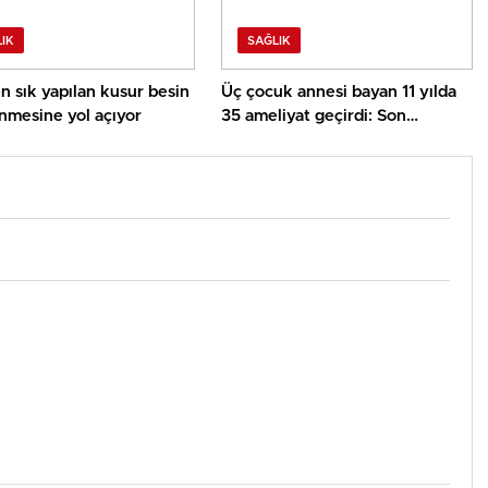
IK
SAĞLIK
n sık yapılan kusur besin
Üç çocuk annesi bayan 11 yılda
nmesine yol açıyor
35 ameliyat geçirdi: Son
ameliyatı olmazsa lisanı alınacak