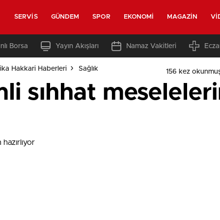
SERVIS
GÜNDEM
SPOR
EKONOMI
MAGAZIN
VI
nlı Borsa
Yayın Akışları
Namaz Vakitleri
Ecza
ka Hakkari Haberleri
Sağlık
156 kez okunmuş
li sıhhat meseleler