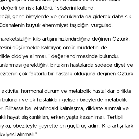
eğerli bir risk faktörü.” sözlerini kullandı.
 değil, genç bireylerde ve çocuklarda da giderek daha sık
üdahalenin büyük ehemmiyet taşıdığını vurguladı.
areketsizliğin kilo artışını hızlandırdığına değinen Öztürk,
itesini düşürmekle kalmıyor, ömür müddetini de
inlikle ciddiye alınmalı.” değerlendirmesinde bulundu.
anlanması gerektiğini, birtakım hastalarda sadece diyet ve
ezitenin çok faktörlü bir hastalık olduğuna değinen Öztürk,
 aktivite, hormonal durum ve metabolik hastalıklar birlikte
i bulunan ve ek hastalıkları gelişen bireylerde metabolik
or. Bilhassa bel etrafındaki kalınlaşma, dikkate alınmalı ve
klı hayat alışkanlıkları, erken yaşta kazanılmalı. Tertipli
 uyku, obeziteyle gayrette en güçlü üç adım. Kilo artışı fark
iyesi alınmalı.”