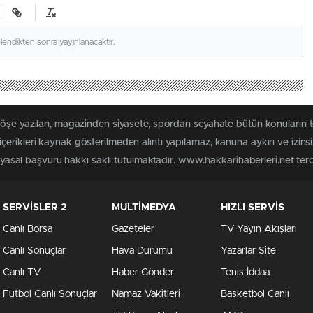
elendikten sonra yayınlanacaktır.
köşe yazıları, magazinden siyasete, spordan seyahate bütün konuların 
erikleri kaynak gösterilmeden alıntı yapılamaz, kanuna aykırı ve izin
n yasal başvuru hakkı saklı tutulmaktadır. www.hakkarihaberleri.net terci
SERVİSLER 2
MULTİMEDYA
HIZLI SERVİS
Canlı Borsa
Gazeteler
TV Yayın Akışları
Canlı Sonuçlar
Hava Durumu
Yazarlar Site
Canlı TV
Haber Gönder
Tenis İddaa
Futbol Canlı Sonuçlar
Namaz Vakitleri
Basketbol Canlı