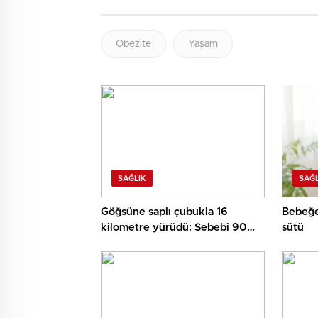
Obezite
Yaşam
SAĞLIK
SAĞL
Göğsüne saplı çubukla 16
Bebeğe
kilometre yürüdü: Sebebi 90
sütü
bin dolarlık fatura