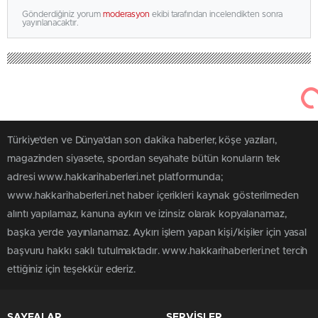
Gönderdiğiniz yorum
moderasyon
ekibi tarafından incelendikten sonra
yayınlanacaktır.
Türkiye'den ve Dünya’dan son dakika haberler, köşe yazıları,
magazinden siyasete, spordan seyahate bütün konuların tek
adresi www.hakkarihaberleri.net platformunda;
www.hakkarihaberleri.net haber içerikleri kaynak gösterilmeden
alıntı yapılamaz, kanuna aykırı ve izinsiz olarak kopyalanamaz,
başka yerde yayınlanamaz. Aykırı işlem yapan kişi/kişiler için yasal
başvuru hakkı saklı tutulmaktadır. www.hakkarihaberleri.net tercih
ettiğiniz için teşekkür ederiz.
SAYFALAR
SERVİSLER